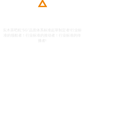
关于我们
ABOUT US
实木茶吧机
“5G”
品质体系标准起草制定者!行业标
准的领航者！行业标准的推动者！行业标准的传
播者!
绿色品质学 人体工程学
工匠精工学